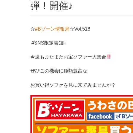
弾！開催♪
☆
#Bゾーン情報局
☆Vol,518
#SNS限定告知‼︎
今週もまたまたお宝ソファー大集合
ぜひこの機会に種類豊富な
お買い得ソファを見に来てみませんか？