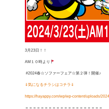
3月23日！！
AM１０時より
#2024春☆ソファーフェア☆第２弾！開催♪
⇓気になるチラシはコチラ⇓
https://hayappy.com/wp/wp-content/uploads/2
＝＝＝＝＝＝＝＝＝＝＝＝＝＝＝＝＝＝＝＝