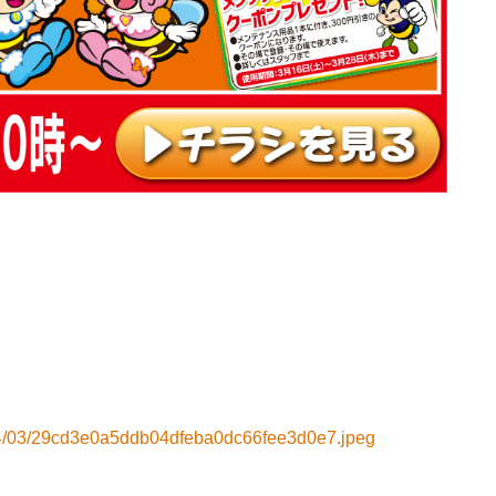
024/03/29cd3e0a5ddb04dfeba0dc66fee3d0e7.jpeg