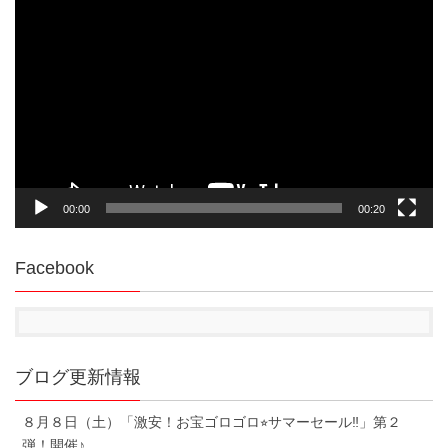
動
画
プ
レ
ー
ヤ
ー
00:00
00:20
Facebook
ブログ更新情報
８月８日（土）「激安！お宝ゴロゴロ⭐︎サマーセール‼︎」第２
弾！開催♪