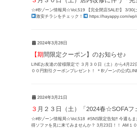
☆#Bゾーン情報局☆Vol,519 【完全閉店SALE!】 3
激安チラシをチェック！
https://hayappy.com/wp/
2024年3月28日
【期間限定クーポン】のお知らせ♪
LINEお友達の皆様限定で ３月３０日（土）から4月22
００円割引クーポンプレゼント！ ＊Bゾーンの公式LIN
2024年3月21日
３月２３日（土）「2024春☆SOFA
☆#Bゾーン情報局☆Vol,518 #SNS限定告知‼︎ 今
得ソファを見に来てみませんか？ 3月23日！！ AM１