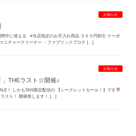
お知らせ
】
LE期間中に使える #当店指定のお手入れ用品 ３００円割引 クーポ
ァニチャークリーナー ・ファブリックプロテ […]
お知らせ
」THEラスト☆開催♪
SALE！ しかもSNS限定配信の 【シークレットセール！】です
☆ラスト！ 開催致します！ […]