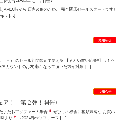
/30(土)AM10時から 店内改修のため、 完全閉店セールスタートです♪
wp-c […]
お知らせ
日（月） のセール期間限定で使える 【まとめ買い応援‼︎】 #１０
Eアカウントのお友達に なって頂いた方が対象 […]
お知らせ
フェア！」第２弾！開催♪
週もまたまたお宝ソファー大集合
ぜひこの機会に種類豊富な お買い
０時より
#2024春☆ソファーフ […]