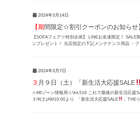
2024年3月14日
【期間限定☆割引クーポンのお知らせ
【SOFAフェア☆特別企画】 LINEお友達限定！ SA
ンプレゼント！ 当店指定の下記メンテナンス用品 ・フ
2024年3月7日
３月９日（土）「新生活大応援SALE
☆#Bゾーン情報局☆Vol,516 これで最後の新生活応援
３/9(土)AM10:00より 「新生活大応援SALE
」THE