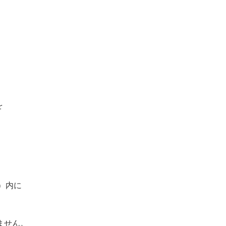
を
日）内に
ません。