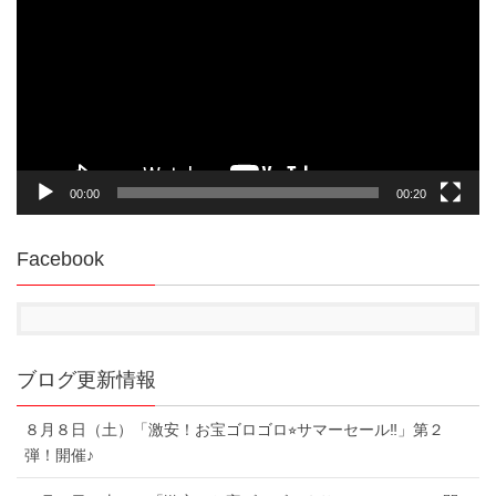
プ
レ
ー
ヤ
ー
00:00
00:20
Facebook
ブログ更新情報
８月８日（土）「激安！お宝ゴロゴロ⭐︎サマーセール‼︎」第２
弾！開催♪