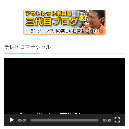
テレビコマーシャル
動
画
プ
レ
ー
ヤ
ー
00:00
00:20