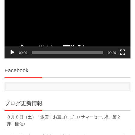
プ
レ
ー
ヤ
ー
00:00
00:20
Facebook
ブログ更新情報
８月８日（土）「激安！お宝ゴロゴロ⭐︎サマーセール‼︎」第２
弾！開催♪