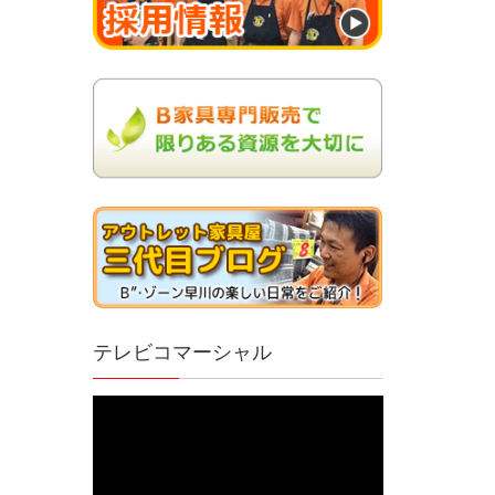
テレビコマーシャル
動
画
プ
レ