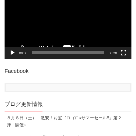
プ
レ
ー
ヤ
ー
00:00
00:20
Facebook
ブログ更新情報
８月８日（土）「激安！お宝ゴロゴロ⭐︎サマーセール‼︎」第２
弾！開催♪