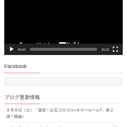
プ
レ
ー
ヤ
ー
00:00
00:20
Facebook
ブログ更新情報
８月８日（土）「激安！お宝ゴロゴロ⭐︎サマーセール‼︎」第２
弾！開催♪