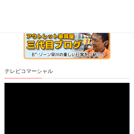
テレビコマーシャル
動
画
プ
レ
ー
ヤ
ー