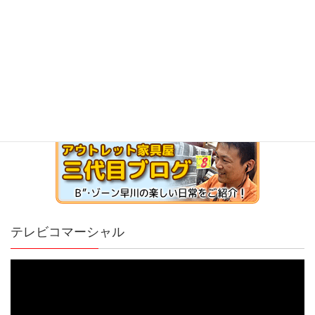
テレビコマーシャル
動
画
プ
レ