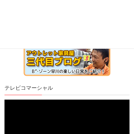
テレビコマーシャル
動
画
プ
レ
ー