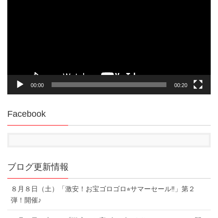
プ
レ
ー
ヤ
ー
00:00
00:20
Facebook
ブログ更新情報
８月８日（土）「激安！お宝ゴロゴロ⭐︎サマーセール‼︎」第２
弾！開催♪