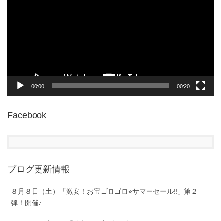
プ
レ
ー
ヤ
ー
00:00
00:20
Facebook
ブログ更新情報
８月８日（土）「激安！お宝ゴロゴロ⭐︎サマーセール‼︎」第２
弾！開催♪