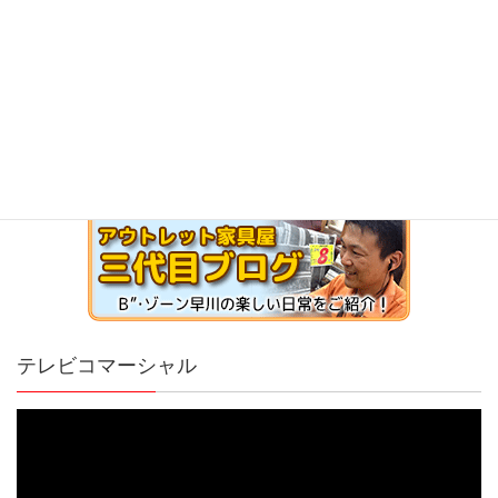
テレビコマーシャル
動
画
プ
レ