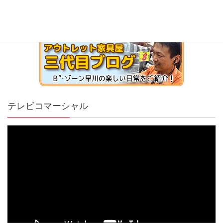
テレビコマーシャル
動
画
プ
レ
ー
ヤ
ー