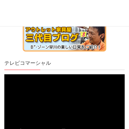
テレビコマーシャル
動
画
プ
レ
ー
ヤ
ー