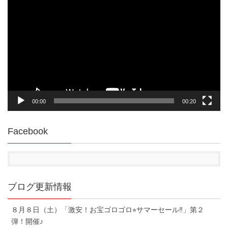
画
プ
レ
ー
ヤ
ー
00:00
00:20
Facebook
ブログ更新情報
８月８日（土）「激安！お宝ゴロゴロ⭐︎サマーセール‼︎」第２
弾！開催♪