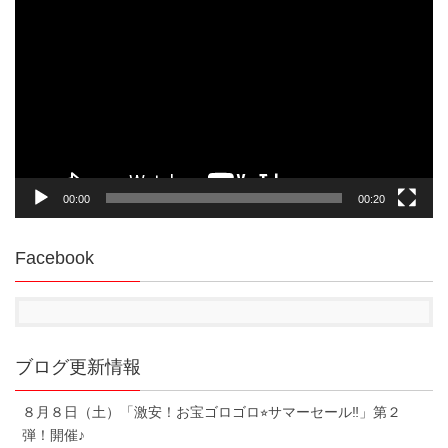
画
プ
レ
ー
ヤ
ー
00:00
00:20
Facebook
ブログ更新情報
８月８日（土）「激安！お宝ゴロゴロ⭐︎サマーセール‼︎」第２
弾！開催♪