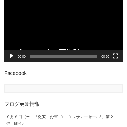
画
プ
レ
ー
ヤ
ー
00:00
00:20
Facebook
ブログ更新情報
８月８日（土）「激安！お宝ゴロゴロ⭐︎サマーセール‼︎」第２
弾！開催♪