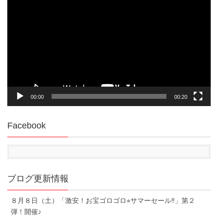
画
プ
レ
ー
ヤ
ー
00:00
00:20
Facebook
ブログ更新情報
８月８日（土）「激安！お宝ゴロゴロ⭐︎サマーセール‼︎」第２
弾！開催♪