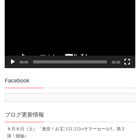
画
プ
レ
ー
ヤ
ー
00:00
00:20
Facebook
ブログ更新情報
８月８日（土）「激安！お宝ゴロゴロ⭐︎サマーセール‼︎」第２
弾！開催♪