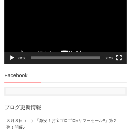
画
プ
レ
ー
ヤ
ー
00:00
00:20
Facebook
ブログ更新情報
８月８日（土）「激安！お宝ゴロゴロ⭐︎サマーセール‼︎」第２
弾！開催♪