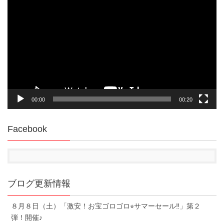
画
プ
レ
ー
ヤ
ー
00:00
00:20
Facebook
ブログ更新情報
８月８日（土）「激安！お宝ゴロゴロ⭐︎サマーセール‼︎」第２
弾！開催♪